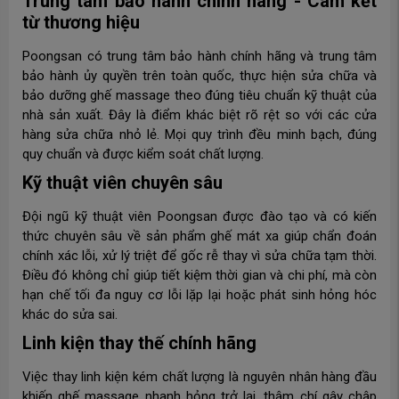
Trung tâm bảo hành chính hãng - Cam kết
từ thương hiệu
Poongsan có trung tâm bảo hành chính hãng và trung tâm
bảo hành ủy quyền trên toàn quốc, thực hiện sửa chữa và
bảo dưỡng ghế massage theo đúng tiêu chuẩn kỹ thuật của
nhà sản xuất. Đây là điểm khác biệt rõ rệt so với các cửa
hàng sửa chữa nhỏ lẻ. Mọi quy trình đều minh bạch, đúng
quy chuẩn và được kiểm soát chất lượng.
Kỹ thuật viên chuyên sâu
Đội ngũ kỹ thuật viên Poongsan được đào tạo và có kiến
thức chuyên sâu về sản phẩm ghế mát xa giúp chẩn đoán
chính xác lỗi, xử lý triệt để gốc rễ thay vì sửa chữa tạm thời.
Điều đó không chỉ giúp tiết kiệm thời gian và chi phí, mà còn
hạn chế tối đa nguy cơ lỗi lặp lại hoặc phát sinh hỏng hóc
khác do sửa sai.
Linh kiện thay thế chính hãng
Việc thay linh kiện kém chất lượng là nguyên nhân hàng đầu
khiến ghế massage nhanh hỏng trở lại, thậm chí gây chập