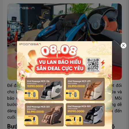
Để đảm bảo hiệu quả sửa chữa và tạo sự an tâm tuyệt đối
cho khách hàng, Poongsan áp dụng quy trình sửa chữa và
bảo dưỡng ghế massage theo 5 bước chuyên nghiệp. Mỗi
bước đều được chuẩn hóa, minh bạch, giúp khách hàng dễ
dàng theo dõi và kiểm soát chất lượng dịch vụ từ đầu đến
cuối.
Bước 1: Tiếp nhận yêu cầu & tư vấn sơ bộ