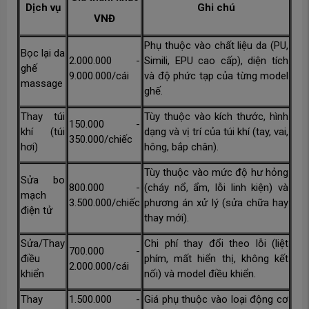
Dịch vụ
Ghi chú
VNĐ
Phụ thuộc vào chất liệu da (PU,
Bọc lại da
2.000.000 -
Simili, EPU cao cấp), diện tích
ghế
9.000.000/cái
và độ phức tạp của từng model
massage
ghế.
Thay túi
Tùy thuộc vào kích thước, hình
150.000 -
khí (túi
dạng và vị trí của túi khí (tay, vai,
350.000/chiếc
hơi)
hông, bắp chân).
Tùy thuộc vào mức độ hư hỏng
Sửa bo
800.000 -
(cháy nổ, ẩm, lỗi linh kiện) và
mạch
3.500.000/chiếc
phương án xử lý (sửa chữa hay
điện tử
thay mới).
Sửa/Thay
Chi phí thay đổi theo lỗi (liệt
700.000 -
điều
phím, mất hiển thị, không kết
2.000.000/cái
khiển
nối) và model điều khiển.
Thay
1.500.000 -
Giá phụ thuộc vào loại động cơ