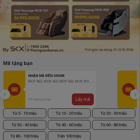
Mã tặng bạn
NHẬN MÃ ĐẾN 5000K
MCP 865, MCB 569, MCP 902, MCB 901,
MCB 903, MCB 904
Lấy mã
Số lượng có hạn
Từ 5 - 10 triệu
Từ 10 - 20 triệu
Từ 20 - 30 triệu
Từ 30 - 40 triệu
Từ 40 - 60 triệu
Từ 60 - 80 triệu
Từ 80 - 100 triệu
Trên 100 triệu