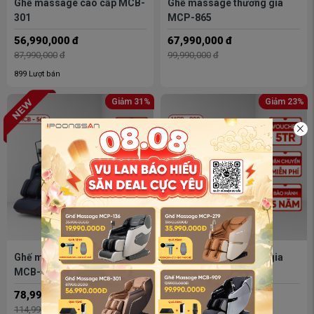
Ghế massage cao cấp MCB-
Ghế massage thương gia
301
MCP-865
56,990,000
đ
67,990,000
đ
87,990,000
đ
99,990,000
đ
899 Lượt bán
Giảm 31%
Giảm 23%
Ghế massage thương gia
Ghế massage thương gia
MCB-569
MCB-909
78,990,000
đ
99,990,000
đ
114,990,000
đ
129,990,000
đ