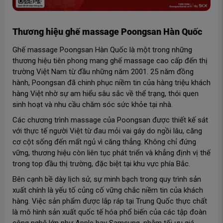
Thương hiệu ghế massage Poongsan Hàn Quốc
Ghế massage Poongsan Hàn Quốc là một trong những
thương hiệu tiên phong mang ghế massage cao cấp đến thị
trường Việt Nam từ đầu những năm 2001. 25 năm đồng
hành, Poongsan đã chinh phục niềm tin của hàng triệu khách
hàng Việt nhờ sự am hiểu sâu sắc về thể trạng, thói quen
sinh hoạt và nhu cầu chăm sóc sức khỏe tại nhà.
Các chương trình massage của Poongsan được thiết kế sát
với thực tế người Việt từ đau mỏi vai gáy do ngồi lâu, căng
cơ cột sống đến mất ngủ vì căng thẳng. Không chỉ đứng
vững, thương hiệu còn liên tục phát triển và khẳng định vị thế
trong top đầu thị trường, đặc biệt tại khu vực phía Bắc.
Bên cạnh bề dày lịch sử, sự minh bạch trong quy trình sản
xuất chính là yếu tố củng cố vững chắc niềm tin của khách
hàng. Việc sản phẩm được lắp ráp tại Trung Quốc thực chất
là mô hình sản xuất quốc tế hóa phổ biến của các tập đoàn
công nghệ lớn như Apple hay Samsung, nhằm tối ưu giá