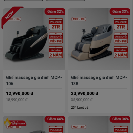
Giảm 32%
Giảm 33%
Ghế massage gia đình MCP-
Ghế massage gia đình MCP-
106
138
12,990,000
đ
23,990,000
đ
18,990,000
đ
35,900,000
đ
234 Lượt bán
Giảm 44%
Giảm 36%