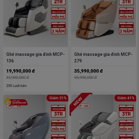
Ghế massage gia đình MCP-
Ghế massage gia đình MCP-
136
279
19,990,000
đ
35,990,000
đ
35,900,000
đ
55,990,000
đ
235 Lượt bán
Giảm 31%
Giảm 41%