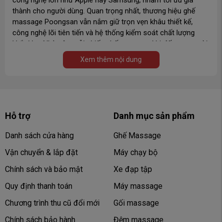
thành cho người dùng. Quan trọng nhất, thương hiệu ghế
massage Poongsan vẫn nắm giữ trọn vẹn khâu thiết kế,
công nghệ lõi tiên tiến và hệ thống kiểm soát chất lượng
khắt khe. Nhờ vậy, mỗi chiếc ghế massage khi đến tay người
Việt đều giữ trọn tinh hoa công nghệ, đảm bảo hoàn hảo từ
Xem thêm nội dung
độ bền, trải nghiệm sử dụng đến hiệu quả hỗ trợ trị liệu
chuyên sâu.
Điểm khác biệt nổi bật của ghế massage
Poongsan Hàn Quốc
Hỗ trợ
Danh mục sản phẩm
Danh sách cửa hàng
Ghế Massage
Vận chuyển & lắp đặt
Máy chạy bộ
Chính sách và bảo mật
Xe đạp tập
Quy định thanh toán
Máy massage
Chương trình thu cũ đổi mới
Gối massage
Chính sách bảo hành
Đệm massage