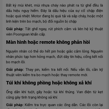
Bất kỳ mùi khét, mùi nhựa cháy nào phát ra từ ghế đều là
dấu hiệu nguy hiểm. Đây là dấu hiệu của sự cố chập điện
hoặc quá nhiệt. Motor đang bị quá tải và sắp cháy, hoặc một
linh kiện trên bo mạch, bộ đổi nguồn bị chập
Giải pháp:
Tắt ghế ngay, rút phích cắm và liên hệ kỹ thuật
viên Poongsan khẩn cấp.
Màn hình hoặc remote không phản hồi
Nguyên nhân có thẻ do hết pin hoặc giắc cắm lỏng. Nguyên
nhân phức tạp hơn hỏng mạch, đứt dây tín hiệu, cổng kết nối
bo mạch lỗi.
Giải pháp:
Thay pin, kiểm tra kết nối. Nếu vẫn lỗi, cần kỹ
thuật viên kiểm tra bo mạch hoặc thay remote mới.
Túi khí không phồng hoặc không xả khí
Ống dẫn khí tuột, gãy hoặc túi khí thủng. Van điện từ kẹt
cũng gây tình trạng không xả khí.
Giải pháp:
Kiểm tra trực quan các ống dẫn. Các lỗi còn lại