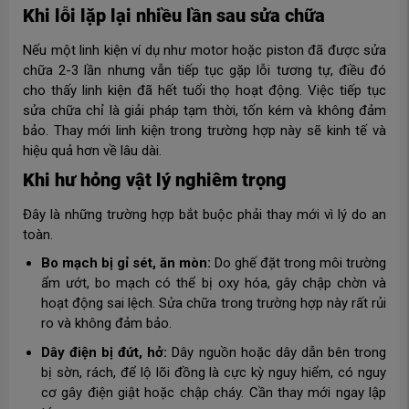
Khi lỗi lặp lại nhiều lần sau sửa chữa
Nếu một linh kiện ví dụ như motor hoặc piston đã được sửa
chữa 2-3 lần nhưng vẫn tiếp tục gặp lỗi tương tự, điều đó
cho thấy linh kiện đã hết tuổi thọ hoạt động. Việc tiếp tục
sửa chữa chỉ là giải pháp tạm thời, tốn kém và không đảm
bảo. Thay mới linh kiện trong trường hợp này sẽ kinh tế và
hiệu quả hơn về lâu dài.
Khi hư hỏng vật lý nghiêm trọng
Đây là những trường hợp bắt buộc phải thay mới vì lý do an
toàn.
Bo mạch bị gỉ sét, ăn mòn:
Do ghế đặt trong môi trường
ẩm ướt, bo mạch có thể bị oxy hóa, gây chập chờn và
hoạt động sai lệch. Sửa chữa trong trường hợp này rất rủi
ro và không đảm bảo.
Dây điện bị đứt, hở:
Dây nguồn hoặc dây dẫn bên trong
bị sờn, rách, để lộ lõi đồng là cực kỳ nguy hiểm, có nguy
cơ gây điện giật hoặc chập cháy. Cần thay mới ngay lập