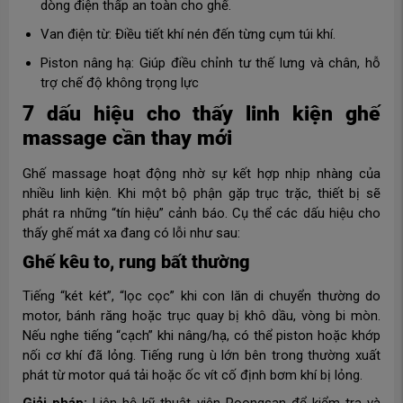
dòng điện thấp an toàn cho ghế.
Van điện từ: Điều tiết khí nén đến từng cụm túi khí.
Piston nâng hạ: Giúp điều chỉnh tư thế lưng và chân, hỗ
trợ chế độ không trọng lực
7 dấu hiệu cho thấy linh kiện ghế
massage cần thay mới
Ghế massage hoạt động nhờ sự kết hợp nhịp nhàng của
nhiều linh kiện. Khi một bộ phận gặp trục trặc, thiết bị sẽ
phát ra những “tín hiệu” cảnh báo. Cụ thể các dấu hiệu cho
thấy ghế mát xa đang có lỗi như sau:
Ghế kêu to, rung bất thường
Tiếng “két két”, “lọc cọc” khi con lăn di chuyển thường do
motor, bánh răng hoặc trục quay bị khô dầu, vòng bi mòn.
Nếu nghe tiếng “cạch” khi nâng/hạ, có thể piston hoặc khớp
nối cơ khí đã lỏng. Tiếng rung ù lớn bên trong thường xuất
phát từ motor quá tải hoặc ốc vít cố định bơm khí bị lỏng.