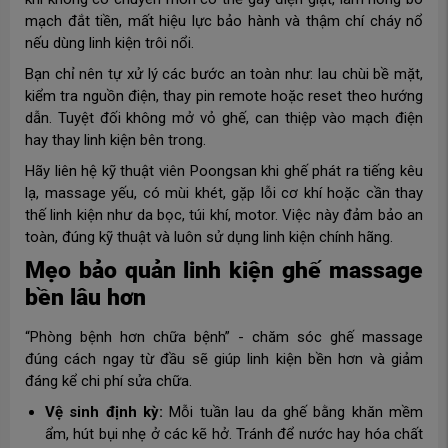
mạch đắt tiền, mất hiệu lực bảo hành và thậm chí cháy nổ
nếu dùng linh kiện trôi nổi.
Bạn chỉ nên tự xử lý các bước an toàn như: lau chùi bề mặt,
kiểm tra nguồn điện, thay pin remote hoặc reset theo hướng
dẫn. Tuyệt đối không mở vỏ ghế, can thiệp vào mạch điện
hay thay linh kiện bên trong.
Hãy liên hệ kỹ thuật viên Poongsan khi ghế phát ra tiếng kêu
lạ, massage yếu, có mùi khét, gặp lỗi cơ khí hoặc cần thay
thế linh kiện như da bọc, túi khí, motor. Việc này đảm bảo an
toàn, đúng kỹ thuật và luôn sử dụng linh kiện chính hãng.
Mẹo bảo quản linh kiện ghế massage
bền lâu hơn
“Phòng bệnh hơn chữa bệnh” - chăm sóc ghế massage
đúng cách ngay từ đầu sẽ giúp linh kiện bền hơn và giảm
đáng kể chi phí sửa chữa.
Vệ sinh định kỳ:
Mỗi tuần lau da ghế bằng khăn mềm
ẩm, hút bụi nhẹ ở các kẽ hở. Tránh để nước hay hóa chất