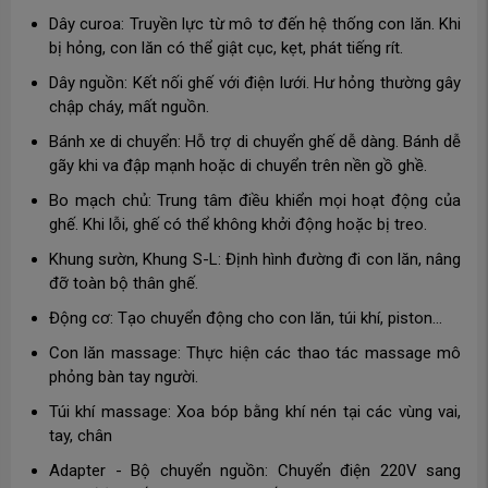
Dây curoa: Truyền lực từ mô tơ đến hệ thống con lăn. Khi
bị hỏng, con lăn có thể giật cục, kẹt, phát tiếng rít.
Dây nguồn: Kết nối ghế với điện lưới. Hư hỏng thường gây
chập cháy, mất nguồn.
Bánh xe di chuyển: Hỗ trợ di chuyển ghế dễ dàng. Bánh dễ
gãy khi va đập mạnh hoặc di chuyển trên nền gồ ghề.
Bo mạch chủ: Trung tâm điều khiển mọi hoạt động của
ghế. Khi lỗi, ghế có thể không khởi động hoặc bị treo.
Khung sườn, Khung S-L: Định hình đường đi con lăn, nâng
đỡ toàn bộ thân ghế.
Động cơ: Tạo chuyển động cho con lăn, túi khí, piston…
Con lăn massage: Thực hiện các thao tác massage mô
phỏng bàn tay người.
Túi khí massage: Xoa bóp bằng khí nén tại các vùng vai,
tay, chân
Adapter - Bộ chuyển nguồn: Chuyển điện 220V sang