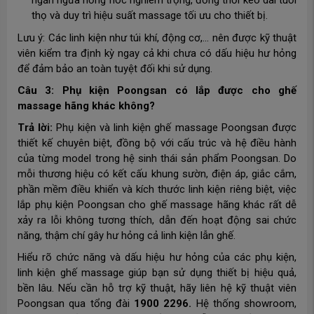
ngăn ngừa hỏng hóc nghiêm trọng, đồng thời kéo dài tuổi
thọ và duy trì hiệu suất massage tối ưu cho thiết bị.
Lưu ý: Các linh kiện như túi khí, động cơ,... nên được kỹ thuật
viên kiểm tra định kỳ ngay cả khi chưa có dấu hiệu hư hỏng
để đảm bảo an toàn tuyệt đối khi sử dụng.
Câu 3: Phụ kiện Poongsan có lắp được cho ghế
massage hãng khác không?
Trả lời:
Phụ kiện và linh kiện ghế massage Poongsan được
thiết kế chuyên biệt, đồng bộ với cấu trúc và hệ điều hành
của từng model trong hệ sinh thái sản phẩm Poongsan. Do
mỗi thương hiệu có kết cấu khung sườn, điện áp, giắc cắm,
phần mềm điều khiển và kích thước linh kiện riêng biệt, việc
lắp phụ kiện Poongsan cho ghế massage hãng khác rất dễ
xảy ra lỗi không tương thích, dẫn đến hoạt động sai chức
năng, thậm chí gây hư hỏng cả linh kiện lẫn ghế.
Hiểu rõ chức năng và dấu hiệu hư hỏng của các phụ kiện,
linh kiện ghế massage giúp bạn sử dụng thiết bị hiệu quả,
bền lâu. Nếu cần hỗ trợ kỹ thuật, hãy liên hệ kỹ thuật viên
Poongsan qua tổng đài
1900 2296.
Hệ thống showroom,