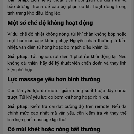
Giải pháp:
Liên hệ kỹ thuật viên Poongsan để kiểm tra và
bảo dưỡng. Tránh để các bộ phận cơ khí hoạt động trong
tình trạng khô dầu, lỏng lẻo.
Một số chế độ không hoạt động
Ví dụ: chế độ nhiệt không nóng, túi khí chân không bóp hoặc
một bài massage không chạy. Nguyên nhân thường là tấm
nhiệt, van điện từ hỏng hoặc bo mạch điều khiển lỗi.
Giải pháp:
Tắt nguồn, rút điện 1 phút rồi khởi động lại. Nếu
không cải thiện, hãy để kỹ thuật viên chẩn đoán và thay linh
kiện phù hợp.
Lực massage yếu hơn bình thường
Con lăn yếu lực do motor giảm công suất hoặc dây curoa
trượt. Túi khí yếu lực do bơm khí hỏng hoặc rò rỉ khí.
Giải pháp:
Kiểm tra cài đặt cường độ trên remote. Nếu đã
chỉnh mức cao nhất mà vẫn yếu, cần kiểm tra và thay thế
linh kiện ghế massage kịp thời.
Có mùi khét hoặc nóng bất thường