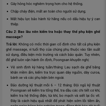
Gây hỏng hóc nghiêm trọng hơn cho hệ thống;
Chập cháy điện, mất an toàn cho người sử dụng;
Mất hiệu lực bảo hành từ hãng nếu có dấu hiệu tự ý can
thiệp.
Câu 2: Bao lâu nên kiểm tra hoặc thay thế phụ kiện ghế
massage?
Trả lời:
Không có mốc thời gian cố định cho tất cả phụ kiện
ghế massage, vì tuổi thọ của chúng phụ thuộc vào tần suất
sử dụng, điều kiện môi trường và cách bảo quản. Tuy nhiên,
để ghế luôn vận hành ổn định, Poongsan khuyến nghị:
Vệ sinh định kỳ hàng tuần/tháng: Lau sạch da ghế bằng
khăn mềm ẩm, kiểm tra trực quan dây nguồn, dây curoa,
bánh xe và các phụ kiện bên ngoài.
Bảo dưỡng kỹ thuật mỗi 6 – 12 tháng: Đội ngũ kỹ thuật
Poongsan sẽ kiểm tra tổng thể, tra dầu các chi tiết cơ khí,
kiểm tra hệ thống điện, túi khí, bo mạch và siết lại ốc vít.
Đây là cách hiệu quả nhất để phát hiện sớm lỗi tiềm ẩn,