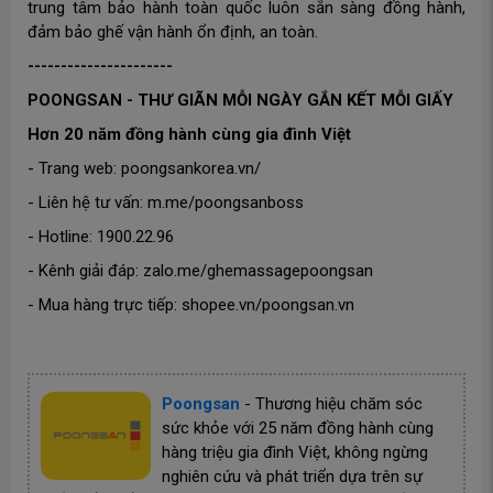
trung tâm bảo hành toàn quốc luôn sẵn sàng đồng hành,
đảm bảo ghế vận hành ổn định, an toàn.
----------------------
POONGSAN - THƯ GIÃN MỖI NGÀY GẮN KẾT MỖI GIẤY
Hơn 20 năm đồng hành cùng gia đình Việt
- Trang web: poongsankorea.vn/
- Liên hệ tư vấn: m.me/poongsanboss
- Hotline: 1900.22.96
- Kênh giải đáp: zalo.me/ghemassagepoongsan
- Mua hàng trực tiếp: shopee.vn/poongsan.vn
Poongsan
-
Thương hiệu chăm sóc
sức khỏe với 25 năm đồng hành cùng
hàng triệu gia đình Việt, không ngừng
nghiên cứu và phát triển dựa trên sự