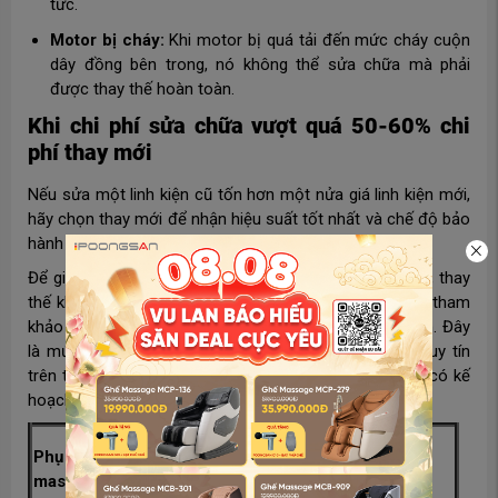
tức.
Motor bị cháy:
Khi motor bị quá tải đến mức cháy cuộn
dây đồng bên trong, nó không thể sửa chữa mà phải
được thay thế hoàn toàn.
Khi chi phí sửa chữa vượt quá 50-60% chi
phí thay mới
Nếu sửa một linh kiện cũ tốn hơn một nửa giá linh kiện mới,
hãy chọn thay mới để nhận hiệu suất tốt nhất và chế độ bảo
hành đầy đủ.
Để giúp người dùng chủ động hơn trong việc sửa chữa, thay
thế khi ghế gặp sự cố, Poongsan xin chia sẻ bảng giá tham
khảo các loại phụ kiện, linh kiện ghế massage phổ biến. Đây
là mức giá được tổng hợp từ nhiều đơn vị sửa chữa uy tín
trên thị trường, giúp bạn dễ dàng hình dung chi phí và có kế
hoạch bảo dưỡng thiết bị kịp thời.
Khoảng giá tham khảo thay
Phụ kiện/linh kiện ghế
thế/sửa chữa
massage