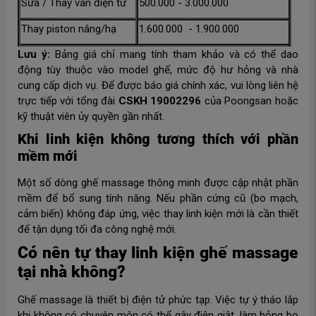
Sửa / Thay van điện từ
500.000 - 3.000.000
Thay piston nâng/hạ
1.600.000 - 1.900.000
Lưu ý:
Bảng giá chỉ mang tính tham khảo và có thể dao
động tùy thuộc vào model ghế, mức độ hư hỏng và nhà
cung cấp dịch vụ. Để được báo giá chính xác, vui lòng liên hệ
trực tiếp với tổng đài
CSKH 19002296
của Poongsan hoặc
kỹ thuật viên ủy quyền gần nhất.
Khi linh kiện không tương thích với phần
mềm mới
Một số dòng ghế massage thông minh được cập nhật phần
mềm để bổ sung tính năng. Nếu phần cứng cũ (bo mạch,
cảm biến) không đáp ứng, việc thay linh kiện mới là cần thiết
để tận dụng tối đa công nghệ mới.
Có nên tự thay linh kiện ghế massage
tại nhà không?
Ghế massage là thiết bị điện tử phức tạp. Việc tự ý tháo lắp
khi không có chuyên môn có thể gây điện giật, làm hỏng bo