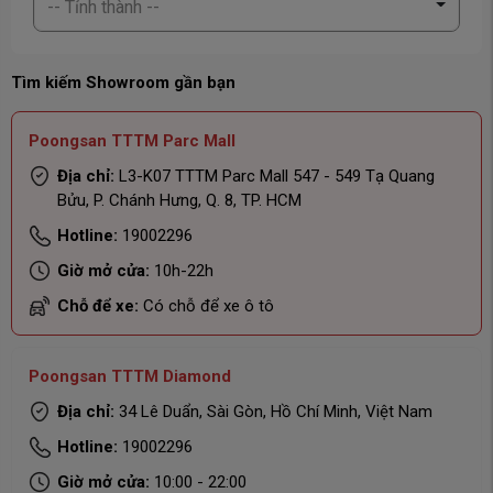
-- Tỉnh thành --
Tìm kiếm Showroom gần bạn
Poongsan TTTM Parc Mall
Địa chỉ:
L3-K07 TTTM Parc Mall 547 - 549 Tạ Quang
Bửu, P. Chánh Hưng, Q. 8, TP. HCM
Hotline:
19002296
Giờ mở cửa:
10h-22h
Chỗ để xe:
Có chỗ để xe ô tô
Poongsan TTTM Diamond
Địa chỉ:
34 Lê Duẩn, Sài Gòn, Hồ Chí Minh, Việt Nam
Hotline:
19002296
Giờ mở cửa:
10:00 - 22:00