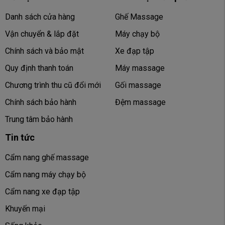
Chỗ để xe:
Có chỗ để xe ô tô
Danh sách cửa hàng
Ghế Massage
Vận chuyển & lắp đặt
Máy chạy bộ
TTTM SC VivoCity
Địa chỉ:
02-K5, Tầng 2, TTTM SC Vivo City, 1058 Nguyễn
Chính sách và bảo mật
Xe đạp tập
Văn Linh, Khu Phố 1, Phường Tân Phong, Quận 7, TP.
Quy định thanh toán
Máy massage
HCM
Chương trình thu cũ đổi mới
Gối massage
Giờ mở cửa:
8h-22h
Chính sách bảo hành
Đệm massage
Chỗ để xe:
Có chỗ để xe ô tô
Trung tâm bảo hành
Tin tức
TTTM Vincom Mega Mall Thảo Điền
Địa chỉ:
Tầng 2 TTTM SC VivoCity, 1058 Nguyễn Văn
Cẩm nang ghế massage
Linh, P. Tân Hưng, TP. HCM
Cẩm nang máy chạy bộ
Hotline:
10h-21h30
Cẩm nang xe đạp tập
Chỗ để xe:
Có chỗ để xe ô tô
Khuyến mại