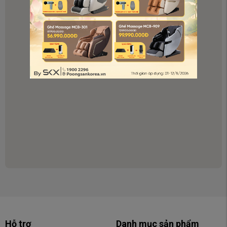
Chỗ để xe:
Có chỗ để xe ô tô
Poongsan 513 Nguyễn Hữu Thọ, Đà Nẵng
Địa chỉ:
513 Nguyễn Hữu Thọ, Cẩm Lệ, Đà Nẵng
Hotline:
19002296
Giờ mở cửa:
8h - 21h30
Chỗ để xe:
Có chỗ để xe ô tô
Poongsan Vũ Yên Hải Phòng
Địa chỉ:
Lô CCDT-01, Khu B1, Khu vui chơi giải trí, nhà ở
và công viên sinh thái đảo Vũ Yên, Phường Thủy Hà,
Thành phố Thủy Nguyên, Thành phố Hải Phòng, Việt
Nam
Hotline:
19002296
Giờ mở cửa:
9h-22h
Hỗ trợ
Danh mục sản phẩm