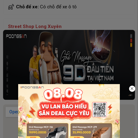
Chỗ để xe:
Có chỗ để xe ô tô
Street Shop Long Xuyên
Địa chỉ:
Số 206D Trần Hưng Đạo, khóm Bình Long 3, P.
Long Xuyên, An Giang.
Hotline:
19002296
Giờ mở cửa:
8h - 21h30
Chỗ để xe:
Có chỗ để xe ô tô
Street Shop Poongsan Hoàng Văn Thụ. Hồ Chí Minh
Địa chỉ:
80 Hoàng Văn Thụ, P.9, Q. Phú Nhuận, TP. Hồ
Chí Minh
Hotline:
19002296
Giờ mở cửa:
8h -21h30