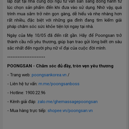
lắp đặt tại nhà cùng đội ngũ tư vấn sẵn sàng đồng hành từ
lúc chọn sản phẩm đến khi đưa vào sử dụng. Nhờ vậy, quá
trình mua sắm trở nên gọn gàng, dễ hiểu và nhẹ nhàng hơn
rất nhiều, đặc biệt với những gia đình đang tìm kiếm giải
pháp chăm sóc sức khỏe tiện lợi ngay tại nhà.
Ngày của Mẹ 10/05 đã đến rất gần. Hãy để Poongsan trở
thành cầu nối yêu thương, giúp bạn trao gửi lòng biết ơn sâu
sắc nhất đến người phụ nữ vĩ đại của cuộc đời mình.
----------------------
POONGSAN - Chăm sóc đủ đầy, tròn vẹn yêu thương
- Trang web:
poongsankorea.vn
/
- Liên hệ tư vấn:
m.me/poongsanboss
- Hotline: 1900.22.96
- Kênh giải đáp:
zalo.me/ghemassagepoongsan
- Mua hàng trực tiếp:
shopee.vn/poongsan.vn