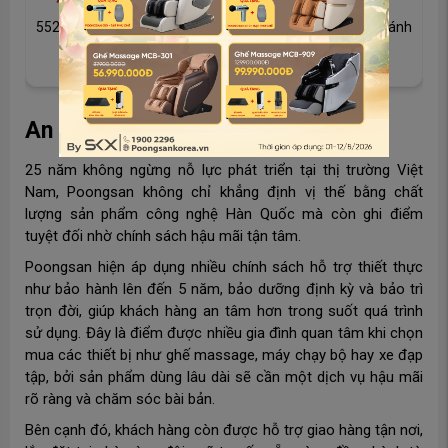
h
5526 Lượt bán
So sánh
An tâm trọn vẹn với dịch vụ hậu mãi
25 năm không ngừng nỗ lực phát triển tại thị trường Việt
Nam, Poongsan không chỉ khẳng định vị thế bằng chất
lượng sản phẩm công nghệ Hàn Quốc mà còn ghi điểm
tuyệt đối nhờ chính sách hậu mãi tận tâm.
Poongsan hiện áp dụng nhiều chính sách hỗ trợ thiết thực
như bảo hành lên đến 5 năm, bảo dưỡng định kỳ và bảo trì
trọn đời, giúp khách hàng an tâm hơn trong suốt quá trình
sử dụng. Đây là điểm được nhiều gia đình quan tâm khi chọn
mua các thiết bị như ghế massage, máy chạy bộ hay xe đạp
tập, bởi sản phẩm dùng lâu dài sẽ cần một dịch vụ hậu mãi
rõ ràng và chăm sóc bài bản.
Bên cạnh đó, khách hàng còn được hỗ trợ giao hàng tận nơi,