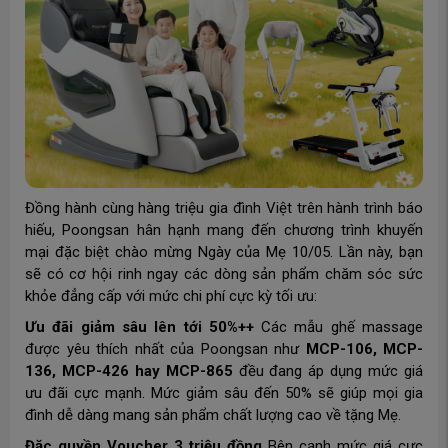
Đồng hành cùng hàng triệu gia đình Việt trên hành trình báo
hiếu, Poongsan hân hạnh mang đến chương trình khuyến
mại đặc biệt chào mừng Ngày của Mẹ 10/05. Lần này, bạn
sẽ có cơ hội rinh ngay các dòng sản phẩm chăm sóc sức
khỏe đẳng cấp với mức chi phí cực kỳ tối ưu:
Ưu đãi giảm sâu lên tới 50%++
Các mẫu ghế massage
được yêu thích nhất của Poongsan như
MCP-106, MCP-
136, MCP-426 hay MCP-865
đều đang áp dụng mức giá
ưu đãi cực mạnh. Mức giảm sâu đến 50% sẽ giúp mọi gia
đình dễ dàng mang sản phẩm chất lượng cao về tặng Mẹ.
Đặc quyền Voucher 3 triệu đồng
Bên cạnh mức giá cực