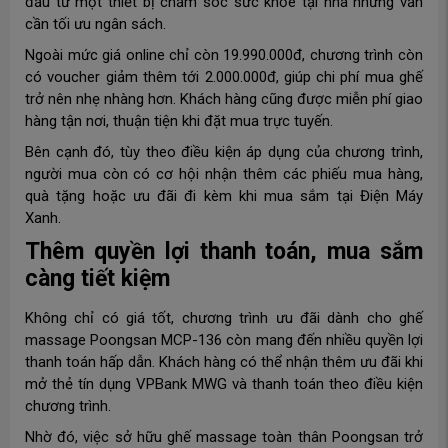
đầu tư một thiết bị chăm sóc sức khỏe tại nhà nhưng vẫn
cần tối ưu ngân sách.
Ngoài mức giá online chỉ còn 19.990.000đ, chương trình còn
có voucher giảm thêm tới 2.000.000đ, giúp chi phí mua ghế
trở nên nhẹ nhàng hơn. Khách hàng cũng được miễn phí giao
hàng tận nơi, thuận tiện khi đặt mua trực tuyến.
Bên cạnh đó, tùy theo điều kiện áp dụng của chương trình,
người mua còn có cơ hội nhận thêm các phiếu mua hàng,
quà tặng hoặc ưu đãi đi kèm khi mua sắm tại Điện Máy
Xanh.
Thêm quyền lợi thanh toán, mua sắm
càng tiết kiệm
Không chỉ có giá tốt, chương trình ưu đãi dành cho ghế
massage Poongsan MCP-136 còn mang đến nhiều quyền lợi
thanh toán hấp dẫn. Khách hàng có thể nhận thêm ưu đãi khi
mở thẻ tín dụng VPBank MWG và thanh toán theo điều kiện
chương trình.
Nhờ đó, việc sở hữu ghế massage toàn thân Poongsan trở