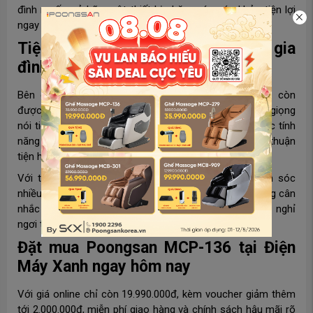
đình muốn sở hữu một thiết bị chăm sóc sức khỏe tiện lợi
ngay trong không gian sống.
Tiện ích hiện đại, dễ dùng cho cả gia
đình
Bên cạnh công nghệ massage, Poongsan MCP-136 còn
được trang bị nhiều tiện ích thông minh như điều khiển giọng
nói tiếng Việt, remote màn hình và sạc không dây. Các tính
năng này giúp quá trình sử dụng ghế trở nên đơn giản, thuận
tiện hơn với nhiều đối tượng người dùng.
Với thiết kế hiện đại, dễ thao tác và khả năng chăm sóc
nhiều vùng cơ thể, Poongsan MCP-136 là lựa chọn đáng cân
nhắc cho những gia đình muốn nâng cấp trải nghiệm nghỉ
ngơi tại nhà trong mùa hè này.
Đặt mua Poongsan MCP-136 tại Điện
Máy Xanh ngay hôm nay
Với giá online chỉ còn 19.990.000đ, kèm voucher giảm thêm
tới 2.000.000đ, miễn phí giao hàng và chính sách hậu mãi rõ