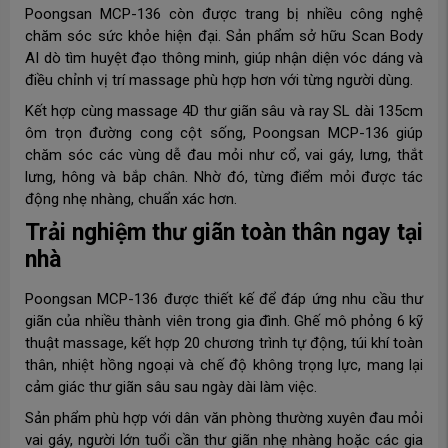
Poongsan MCP-136 còn được trang bị nhiều công nghệ
chăm sóc sức khỏe hiện đại. Sản phẩm sở hữu Scan Body
AI dò tìm huyệt đạo thông minh, giúp nhận diện vóc dáng và
điều chỉnh vị trí massage phù hợp hơn với từng người dùng.
Kết hợp cùng massage 4D thư giãn sâu và ray SL dài 135cm
ôm trọn đường cong cột sống, Poongsan MCP-136 giúp
chăm sóc các vùng dễ đau mỏi như cổ, vai gáy, lưng, thắt
lưng, hông và bắp chân. Nhờ đó, từng điểm mỏi được tác
động nhẹ nhàng, chuẩn xác hơn.
Trải nghiệm thư giãn toàn thân ngay tại
nhà
Poongsan MCP-136 được thiết kế để đáp ứng nhu cầu thư
giãn của nhiều thành viên trong gia đình. Ghế mô phỏng 6 kỹ
thuật massage, kết hợp 20 chương trình tự động, túi khí toàn
thân, nhiệt hồng ngoại và chế độ không trọng lực, mang lại
cảm giác thư giãn sâu sau ngày dài làm việc.
Sản phẩm phù hợp với dân văn phòng thường xuyên đau mỏi
vai gáy, người lớn tuổi cần thư giãn nhẹ nhàng hoặc các gia