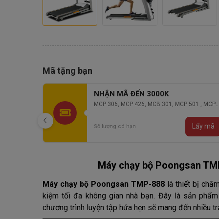
Mã tặng bạn
NHẬN MÃ ĐẾN 5000K
01 , MCP
MCP 865, MCB 569, MCP 902, MCB 901, MCB
903, MCB 904
Lấy mã
Lấy mã
Số lượng có hạn
Máy chạy bộ Poongsan TMP
Máy chạy bộ Poongsan TMP-888
là thiết bị chăm
kiệm tối đa không gian nhà bạn. Đây là sản phẩ
chương trình luyện tập hứa hẹn sẽ mang đến nhiều tr