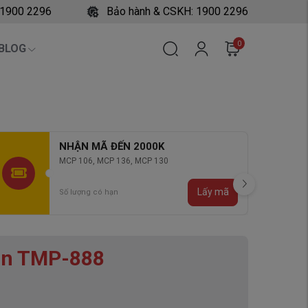
 1900 2296
Bảo hành & CSKH: 1900 2296
0
BLOG
NHẬN MÃ ĐẾN 3000K
MCP 306, MCP 426, MCB 301, MCP 501 , MCP
279
Lấy mã
Số lượng có hạn
an TMP-888