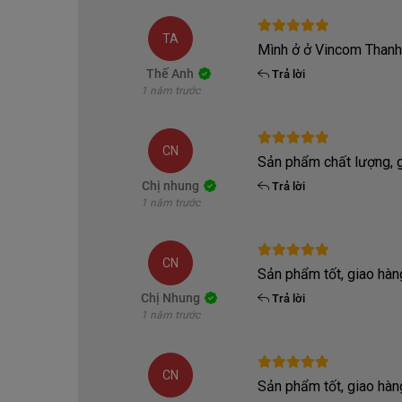
dốc cho phép người dùng trải nghiệm bài tập leo d
hoạt khớp gối và khớp cổ chân.
TA
Mình ở ở Vincom Thanh
Thế Anh
Trả lời
1 năm trước
CN
Sản phẩm chất lượng, 
Chị nhung
Trả lời
1 năm trước
CN
Sản phẩm tốt, giao hà
Chị Nhung
Trả lời
1 năm trước
CN
Sản phẩm tốt, giao hàn