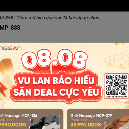
888 - Giảm mỡ hiệu quả với 24 bài tập tự chọn
TMP-888
hân đoạn chương trình khởi động khác nhau từ P1 đến P24 trong
, người dùng cũng có thể tùy chỉnh bằng tay với tốc độ 1.0 km/h
Xem thêm nội dung