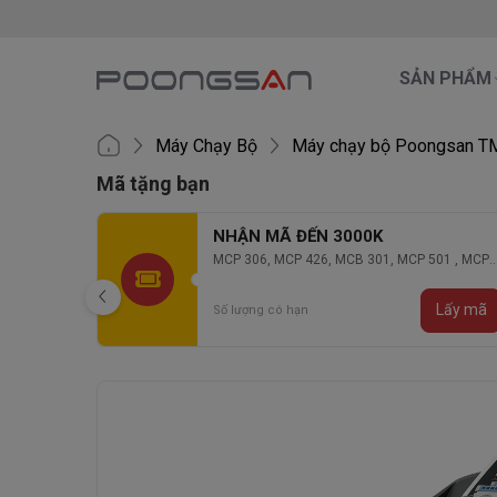
SẢN PHẨM
Máy Chạy Bộ
Máy chạy bộ Poongsan T
Mã tặng bạn
NHẬN MÃ ĐẾN 5000K
01 , MCP
MCP 865, MCB 569, MCP 902, MCB 901, MCB
903, MCB 904
Lấy mã
Lấy mã
Số lượng có hạn