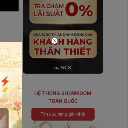
 đó có 18
 và tối đa
HỆ THỐNG SHOWROOM
TOÀN QUỐC
Tìm cửa hàng gần nhất