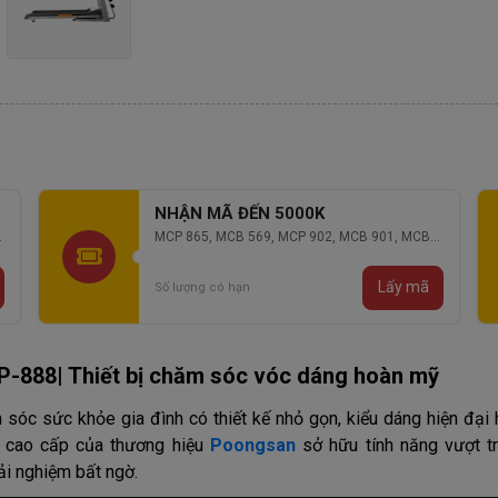
NHẬN MÃ ĐẾN 2000K
MCP 106, MCP 136, MCP 130
Lấy mã
Số lượng có hạn
-888| Thiết bị chăm sóc vóc dáng hoàn mỹ
NHẬN MÃ ĐẾN 2000K
NHẬN MÃ ĐẾN 3000K
NHẬN MÃ ĐẾN 
N
MCP 106, MCP 136, MCP 130
MCP 306, MCP 426, MCB 301, MCP
MCP 865, MCB 569,
M
 sóc sức khỏe gia đình có thiết kế nhỏ gọn, kiểu dáng hiện đại h
501 , MCP 279
901, MCB 903, MCB
m cao cấp của thương hiệu
Poongsan
sở hữu tính năng vượt tr
Lấy mã
Lấy mã
Số lượng có hạn
Số lượng có hạn
Số lượng có hạn
Số
ải nghiệm bất ngờ.