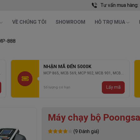
Tư vấn mua hàng:
VỀ CHÚNG TÔI
SHOWROOM
HỖ TRỢ MUA
MP-888
NHẬN MÃ ĐẾN 2000K
MCP 106, MCP 136, MCP 130
Lấy mã
Số lượng có hạn
Máy chạy bộ Poongs
(
9
Đánh giá)