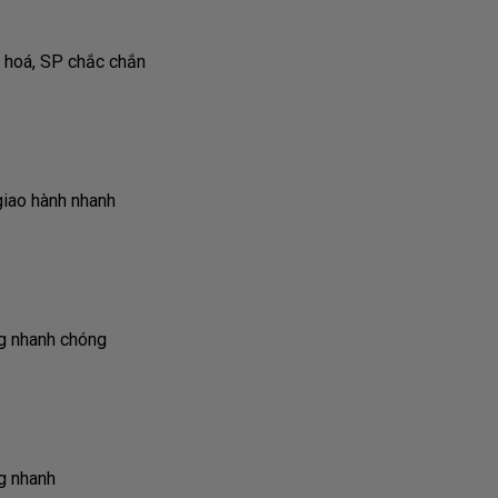
ốc an toàn hỗ trợ gia tăng sức mạnh lên bắp chân, làm săn chắc
 hoá, SP chắc chắn
giao hành nhanh
ng nhanh chóng
g nhanh