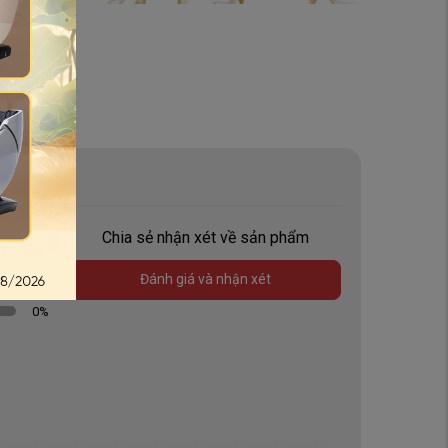
89
%
Chia sẻ nhận xét về sản phẩm
11
%
0
%
Đánh giá và nhận xét
0
%
0
%
động nâng