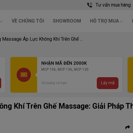
Tư vấn mua hàng:
VỀ CHÚNG TÔI
SHOWROOM
HỖ TRỢ MUA
 Massage Áp Lực Không Khí Trên Ghế ...
NHẬN MÃ ĐẾN 3000K
MCP 306, MCP 426, MCB 301, MCP 501 , MCP
279
ã
Lấy mã
Số lượng có hạn
ng Khí Trên Ghế Massage: Giải Pháp T