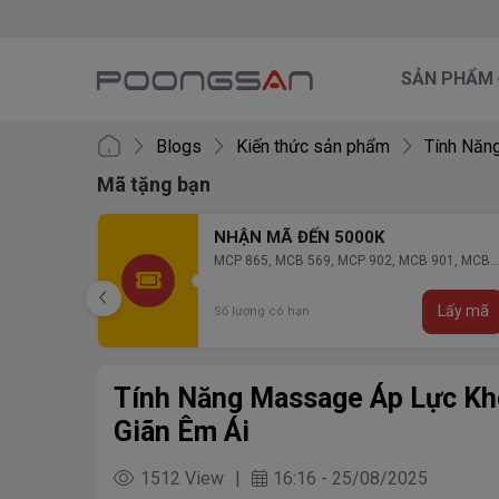
SẢN PHẨM
Blogs
Kiến thức sản phẩm
Tính Năng
Mã tặng bạn
NHẬN MÃ ĐẾN 2000K
 901, MCB
MCP 106, MCP 136, MCP 130
Lấy mã
Lấy m
Số lượng có hạn
Tính Năng Massage Áp Lực Khô
Giãn Êm Ái
1512 View
16:16 - 25/08/2025
|