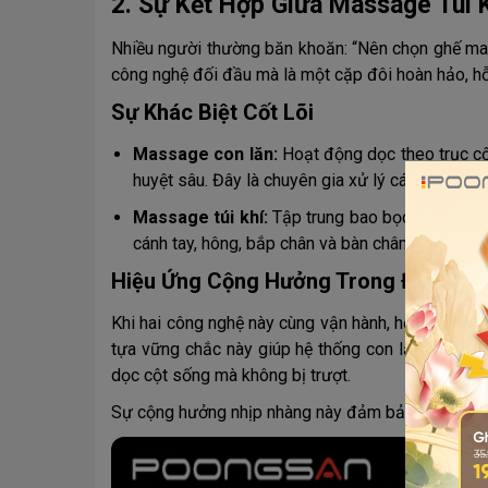
2. Sự Kết Hợp Giữa Massage Túi 
Nhiều người thường băn khoăn: “Nên chọn ghế mas
công nghệ đối đầu mà là một cặp đôi hoàn hảo, hỗ t
Sự Khác Biệt Cốt Lõi
Massage con lăn:
Hoạt động dọc theo trục cột
huyệt sâu. Đây là chuyên gia xử lý các điểm đa
Massage túi khí:
Tập trung bao bọc những vùn
cánh tay, hông, bắp chân và bàn chân.
Hiệu Ứng Cộng Hưởng Trong Đấm - N
Khi hai công nghệ này cùng vận hành, hệ thống túi 
tựa vững chắc này giúp hệ thống con lăn phía sa
dọc cột sống mà không bị trượt.
Sự cộng hưởng nhịp nhàng này đảm bảo mọi bó cơ 