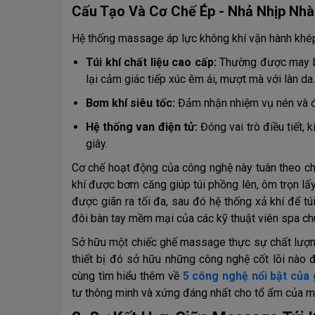
Cấu Tạo Và Cơ Chế Ép - Nhả Nhịp Nh
Hệ thống massage áp lực không khí vận hành khép 
Túi khí chất liệu cao cấp:
Thường được may b
lại cảm giác tiếp xúc êm ái, mượt mà với làn da.
Bơm khí siêu tốc:
Đảm nhận nhiệm vụ nén và đẩy
Hệ thống van điện tử:
Đóng vai trò điều tiết,
giây.
Cơ chế hoạt động của công nghệ này tuân theo chu 
khí được bơm căng giúp túi phồng lên, ôm trọn lấy 
được giãn ra tối đa, sau đó hệ thống xả khí để 
đôi bàn tay mềm mại của các kỹ thuật viên spa ch
Sở hữu một chiếc ghế massage thực sự chất lượng
thiết bị đó sở hữu những công nghệ cốt lõi nào đ
cùng tìm hiểu thêm về
5 công nghệ nổi bật củ
tư thông minh và xứng đáng nhất cho tổ ấm của m