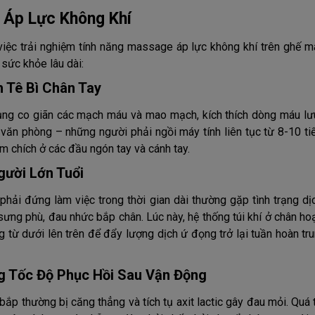
 Áp Lực Không Khí
, việc trải nghiệm tính năng massage áp lực không khí trên ghế 
sức khỏe lâu dài:
 Tê Bì Chân Tay
 dụng co giãn các mạch máu và mao mạch, kích thích dòng máu lư
ới văn phòng – những người phải ngồi máy tính liên tục từ 8-10 t
âm chích ở các đầu ngón tay và cánh tay.
ười Lớn Tuổi
phải đứng làm việc trong thời gian dài thường gặp tình trạng dị
sưng phù, đau nhức bắp chân. Lúc này, hệ thống túi khí ở chân h
từ dưới lên trên để đẩy lượng dịch ứ đọng trở lại tuần hoàn tru
 Tốc Độ Phục Hồi Sau Vận Động
ắp thường bị căng thẳng và tích tụ axit lactic gây đau mỏi. Quá 