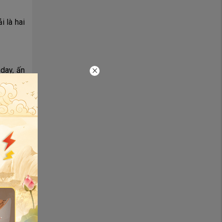
 là hai
 day, ấn
bả vai,
hế. Điểm
yệt đạo
n.