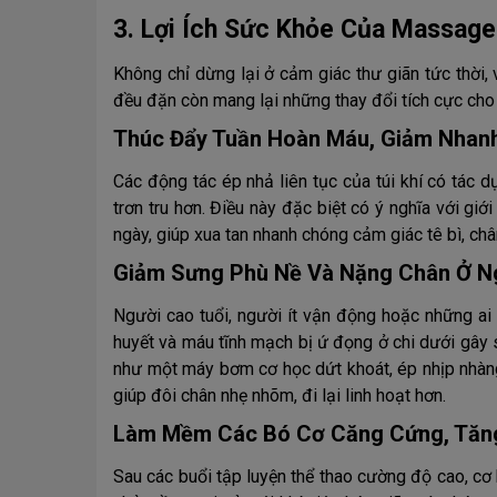
3. Lợi Ích Sức Khỏe Của Massage
Không chỉ dừng lại ở cảm giác thư giãn tức thời
đều đặn còn mang lại những thay đổi tích cực cho 
Thúc Đẩy Tuần Hoàn Máu, Giảm Nhanh
Các động tác ép nhả liên tục của túi khí có tác
trơn tru hơn. Điều này đặc biệt có ý nghĩa với gi
ngày, giúp xua tan nhanh chóng cảm giác tê bì, ch
Giảm Sưng Phù Nề Và Nặng Chân Ở Ng
Người cao tuổi, người ít vận động hoặc những ai 
huyết và máu tĩnh mạch bị ứ đọng ở chi dưới gây 
như một máy bơm cơ học dứt khoát, ép nhịp nhàng 
giúp đôi chân nhẹ nhõm, đi lại linh hoạt hơn.
Làm Mềm Các Bó Cơ Căng Cứng, Tăng
Sau các buổi tập luyện thể thao cường độ cao, cơ b