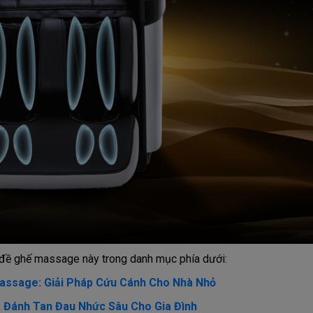
hủ đề ghế massage này trong danh mục phía dưới:
ssage: Giải Pháp Cứu Cánh Cho Nhà Nhỏ
Đánh Tan Đau Nhức Sâu Cho Gia Đình