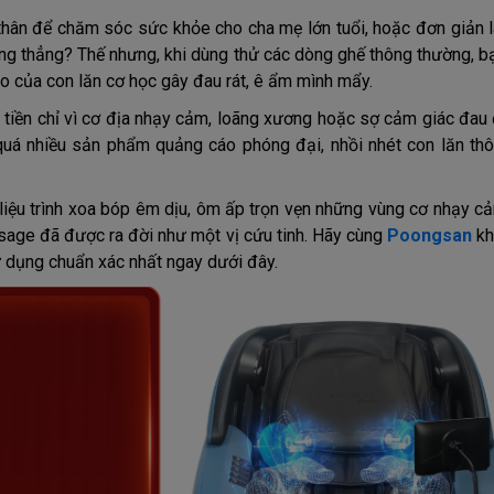
hân để chăm sóc sức khỏe cho cha mẹ lớn tuổi, hoặc đơn giản 
ng thẳng? Thế nhưng, khi dùng thử các dòng ghế thông thường, bạ
o của con lăn cơ học gây đau rát, ê ẩm mình mẩy.
 tiền chỉ vì cơ địa nhạy cảm, loãng xương hoặc sợ cảm giác đau 
 quá nhiều sản phẩm quảng cáo phóng đại, nhồi nhét con lăn th
 liệu trình xoa bóp êm dịu, ôm ấp trọn vẹn những vùng cơ nhạy c
sage đã được ra đời như một vị cứu tinh. Hãy cùng
Poongsan
kh
 sử dụng chuẩn xác nhất ngay dưới đây.