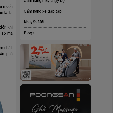
Cẩm nang máy chạy bộ
là muốn
Cẩm nang xe đạp tập
n lại bị
Khuyến Mãi
đớn khi
Blogs
ô sơ mà
ảm nhất,
ám phá