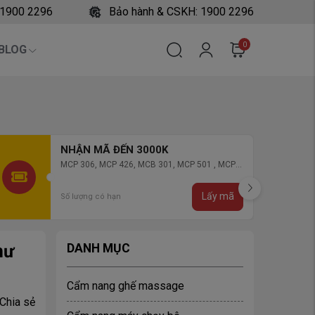
 1900 2296
Bảo hành & CSKH: 1900 2296
0
BLOG
NHẬN MÃ ĐẾN 5000K
MCP 865, MCB 569, MCP 902, MCB 901, MCB
903, MCB 904
Lấy mã
Số lượng có hạn
hư
DANH MỤC
Cẩm nang ghế massage
Chia sẻ