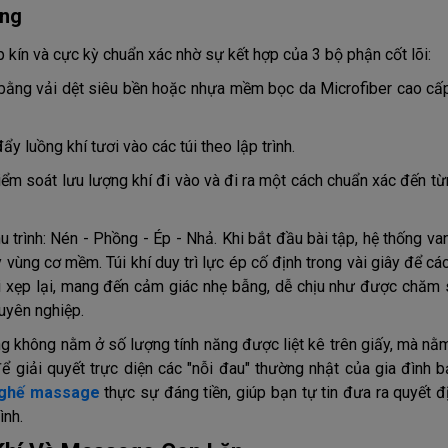
àng
kín và cực kỳ chuẩn xác nhờ sự kết hợp của 3 bộ phận cốt lõi:
ằng vải dệt siêu bền hoặc nhựa mềm bọc da Microfiber cao cấ
 luồng khí tươi vào các túi theo lập trình.
 kiểm soát lưu lượng khí đi vào và đi ra một cách chuẩn xác đến từ
trình: Nén - Phồng - Ép - Nhả. Khi bắt đầu bài tập, hệ thống va
vùng cơ mềm. Túi khí duy trì lực ép cố định trong vài giây để cá
túi xẹp lại, mang đến cảm giác nhẹ bẫng, dễ chịu như được chăm 
uyên nghiệp.
 không nằm ở số lượng tính năng được liệt kê trên giấy, mà nằm
ể giải quyết trực diện các "nỗi đau" thường nhật của gia đình b
a ghế massage
thực sự đáng tiền, giúp bạn tự tin đưa ra quyết 
ình.