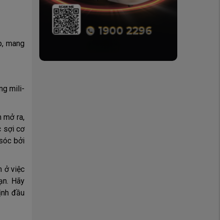
p, mang
ng mili-
n mở ra,
c sợi cơ
sóc bởi
 ở việc
ạn. Hãy
định đầu