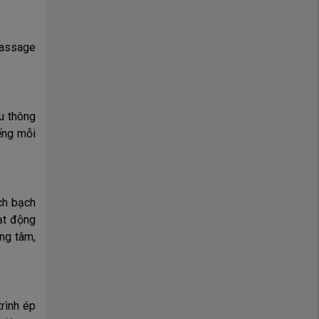
massage
u thông
iếng mỗi
ch bạch
oạt động
ng tâm,
trình ép