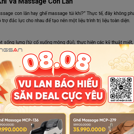
Khí Và Massage Con Lăn
sage con lăn hay ghế massage túi khí?” Thực tế, đây không phải
rợ đắc lực cho nhau để tạo nên một liệu trình trị liệu toàn diện.
 sống lưng (từ cổ xuống mông đùi), thực hiện các kỹ thuật miết,
u mỏi tầng sâu ở hệ xương khớp.
g cơ mềm lớn, trải rộng mà con lăn không thể tiếp cận được như 
goài Xoa
khí hông và vai sẽ phồng lên, giữ chặt cơ thể cố định vào lòng g
u lưng có thể nhô cao hơn, miết sâu và chính xác hơn vào các hu
trên cơ thể, từ bề mặt đến tầng sâu, đều được chăm sóc trọn vẹ