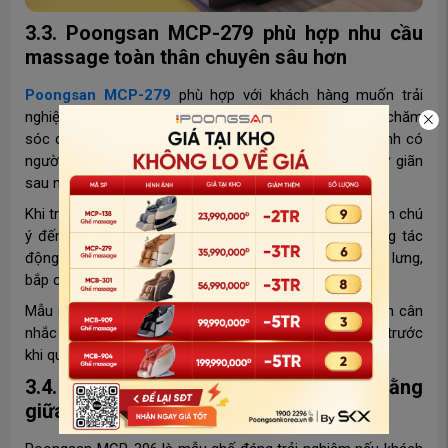
3.3. Poongsan MCP-279 phù hợp nhu cầu
massage toàn thân chuyên sâu hơn
Poongsan MCP-279
phù hợp với khách hàng muốn trải
nghiệm một mẫu ghế massage toàn thân có cảm giác chăm
sóc cơ thể rõ hơn. Đây là lựa chọn nên thử nếu gia đình có
người thường xuyên mỏi lưng, căng cơ hoặc cần thư giãn
sau ngày dài vận động.
Khi trải nghiệm MCP-279 tại showroom, khách hàng nên chú
ý đến phạm vi massage, độ ôm của ghế và khả năng tác
động đến các vùng thường bị mỏi như vai, lưng, thắt lưng,
bắp chân.
Mẫu ghế này phù hợp với khách hàng đang ở giai đoạn cân
nhắc và muốn so sánh với các dòng phổ thông hơn trước
khi quyết định.
3.4. Poongsan MCP-306 lựa chọn cân bằng
giữa tính năng và trải nghiệm