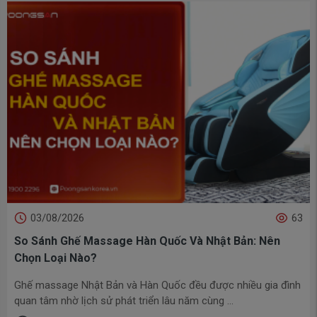
30/07/2026
3287
MEGA LIVE 08.08: Vu Lan Hiếu Hạnh - Đáp Ơn Sinh
Thành, Ghế Massage Poongsan ...
Mỗi mùa Vu Lan trở về luôn khiến lòng người chùng lại, để
những người con dù bận rộn đến đâu cũng muốn quay về ...