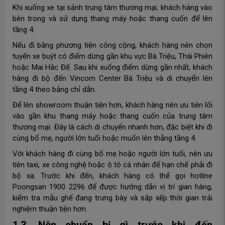
Khi xuống xe tại sảnh trung tâm thương mại, khách hàng vào
bên trong và sử dụng thang máy hoặc thang cuốn để lên
tầng 4.
Nếu đi bằng phương tiện công cộng, khách hàng nên chọn
tuyến xe buýt có điểm dừng gần khu vực Bà Triệu, Thái Phiên
hoặc Mai Hắc Đế. Sau khi xuống điểm dừng gần nhất, khách
hàng đi bộ đến Vincom Center Bà Triệu và di chuyển lên
tầng 4 theo bảng chỉ dẫn.
Để lên showroom thuận tiện hơn, khách hàng nên ưu tiên lối
vào gần khu thang máy hoặc thang cuốn của trung tâm
thương mại. Đây là cách di chuyển nhanh hơn, đặc biệt khi đi
cùng bố mẹ, người lớn tuổi hoặc muốn lên thẳng tầng 4.
Với khách hàng đi cùng bố mẹ hoặc người lớn tuổi, nên ưu
tiên taxi, xe công nghệ hoặc ô tô cá nhân để hạn chế phải đi
bộ xa. Trước khi đến, khách hàng có thể gọi hotline
Poongsan 1900 2296 để được hướng dẫn vị trí gian hàng,
kiểm tra mẫu ghế đang trưng bày và sắp xếp thời gian trải
nghiệm thuận tiện hơn.
1.3. Nên chuẩn bị gì trước khi đến