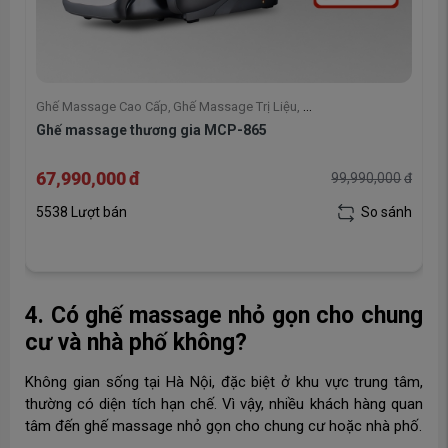
Ghế Massage Cao Cấp
,
Ghế Massage Trị Liệu
,
Ghế massage thương gia MCP-865
Ghế Massage Poongsan Hàn Quốc
,
Ghế massage Toàn Thân
,
Ghế Massage Giá Rẻ Chính Hãng
,
Ghế Massage
67,990,000
đ
đ
99,990,000
đ
h
5538 Lượt bán
So sánh
4. Có ghế massage nhỏ gọn cho chung
cư và nhà phố không?
Không gian sống tại Hà Nội, đặc biệt ở khu vực trung tâm,
thường có diện tích hạn chế. Vì vậy, nhiều khách hàng quan
tâm đến ghế massage nhỏ gọn cho chung cư hoặc nhà phố.