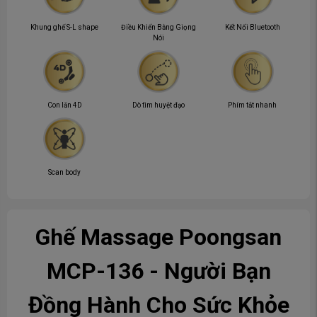
Khung ghế S-L shape
Điều Khiển Bằng Giọng
Kết Nối Bluetooth
Nói
Con lăn 4D
Dò tìm huyệt đạo
Phím tắt nhanh
Scan body
Ghế Massage Poongsan
MCP-136 - Người Bạn
Đồng Hành Cho Sức Khỏe