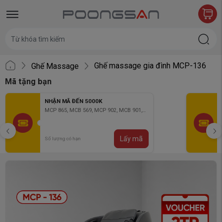
Ghế massage gia đình MCP-136
Ghế Massage
Mã tặng bạn
NHẬN MÃ ĐẾN 5000K
MCP 865, MCB 569, MCP 902, MCB 901,
MCB 903, MCB 904
Lấy mã
Số lượng có hạn