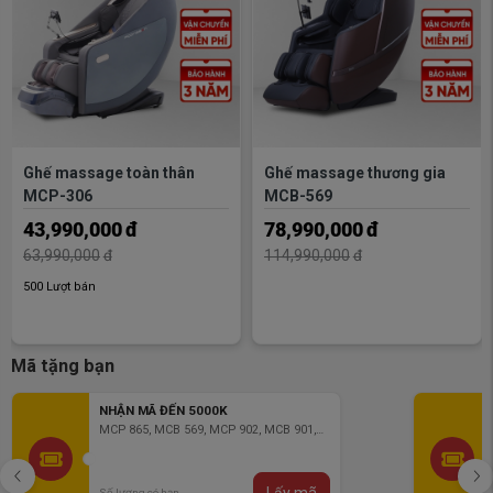
Ghế massage toàn thân
Ghế massage thương gia
MCP-306
MCB-569
43,990,000
đ
78,990,000
đ
63,990,000
đ
114,990,000
đ
500 Lượt bán
Mã tặng bạn
NHẬN MÃ ĐẾN 5000K
MCP 865, MCB 569, MCP 902, MCB 901,
Sau khi AI Body Scan hoàn tất việc quét cơ thể và xác định
MCB 903, MCB 904
bản đồ huyệt đạo, hệ thống con lăn massage 4D sẽ bắt đầu
làm việc. Đây chính là đôi tay xoa bóp tinh vi của Poongsan
Lấy mã
Số lượng có hạn