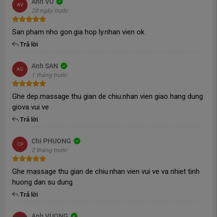
Anh VU
AV
28 ngày trước
San pham nho gon.gia hop ly.nhan vien ok
Trả lời
Công nghệ Scan Body AI - Dò tìm huyệt đạo, tối ưu
hiệu quả massage
Anh SAN
AS
1 tháng trước
Ghe dep.massage thu gian de chiu.nhan vien giao hang dung
giova vui ve
Trả lời
Chi PHUONG
CP
2 tháng trước
Ghe massage thu gian de chiu.nhan vien vui ve va nhiet tinh
huong dan su dung
Trả lời
Anh VUONG