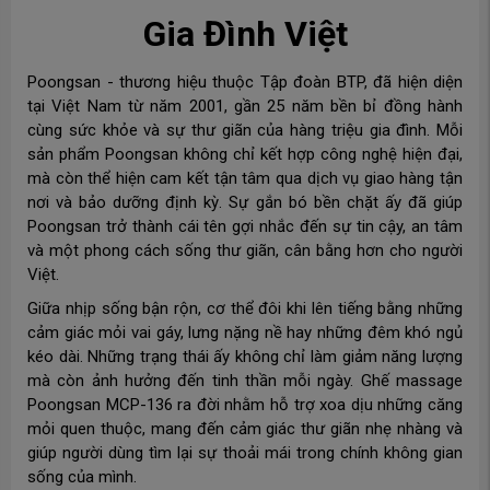
Gia Đình Việt
Poongsan - thương hiệu thuộc Tập đoàn BTP, đã hiện diện
tại Việt Nam từ năm 2001, gần 25 năm bền bỉ đồng hành
cùng sức khỏe và sự thư giãn của hàng triệu gia đình. Mỗi
sản phẩm Poongsan không chỉ kết hợp công nghệ hiện đại,
mà còn thể hiện cam kết tận tâm qua dịch vụ giao hàng tận
nơi và bảo dưỡng định kỳ. Sự gắn bó bền chặt ấy đã giúp
Poongsan trở thành cái tên gợi nhắc đến sự tin cậy, an tâm
và một phong cách sống thư giãn, cân bằng hơn cho người
Việt.
Giữa nhịp sống bận rộn, cơ thể đôi khi lên tiếng bằng những
cảm giác mỏi vai gáy, lưng nặng nề hay những đêm khó ngủ
kéo dài. Những trạng thái ấy không chỉ làm giảm năng lượng
mà còn ảnh hưởng đến tinh thần mỗi ngày. Ghế massage
Poongsan MCP-136 ra đời nhằm hỗ trợ xoa dịu những căng
mỏi quen thuộc, mang đến cảm giác thư giãn nhẹ nhàng và
giúp người dùng tìm lại sự thoải mái trong chính không gian
sống của mình.