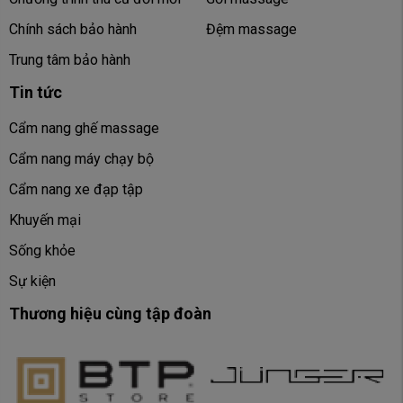
Chính sách bảo hành
Đệm massage
Trung tâm bảo hành
Tin tức
Cẩm nang ghế massage
Cẩm nang máy chạy bộ
Cẩm nang xe đạp tập
Khuyến mại
Sống khỏe
Sự kiện
Sau khi AI Body Scan quét cơ thể và con lăn 4D bắt đầu vận
Thương hiệu cùng tập đoàn
hành, yếu tố quyết định độ sâu và rộng của hành trình
massage chính là khung SL-Track dài 135cm. Nếu con lăn
4D được ví như bàn tay chuyên gia, thì khung sườn SL-Track
chính là lộ trình thông minh dẫn dắt đôi tay ấy đi khắp cơ thể.