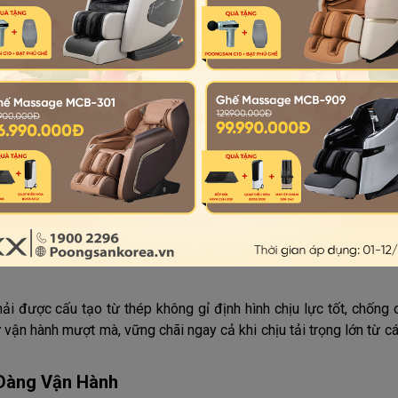
huyệt đạo và lập trình lộ trình riêng biệt:
 khớp của ông bà thường đã lão hóa, giòn và rất nhạy cảm. Ghế
ng êm ái, kết hợp nhiệt hồng ngoại sưởi ấm để kích thích tuần h
 thương cơ xương.
ận rộn:
Đối tượng này thường bị bó cơ, xơ cứng vùng cổ vai gáy 
 tục. Lúc này, hệ thống con lăn cần chuyển động đầm, miết sâu, 
g hoàn toàn các điểm kích hoạt đau (trigger points).
g Thời Tiết Đặc Trưng
ng):
Cần ưu tiên các dòng ghế sử dụng chất liệu da sinh học cao
có khả năng chống thấm mồ hôi vượt trội. Lớp da này không ch
ực kỳ dễ vệ sinh, không lo bị bong tróc hay nứt nẻ sau thời gia
ải được cấu tạo từ thép không gỉ định hình chịu lực tốt, chống 
 vận hành mượt mà, vững chãi ngay cả khi chịu tải trọng lớn từ c
 Dàng Vận Hành