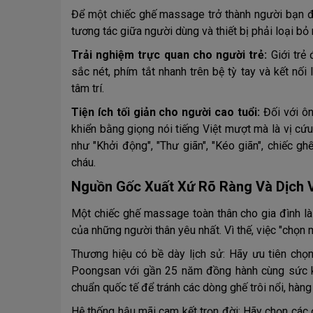
Để một chiếc ghế massage trở thành người bạn đ
tương tác giữa người dùng và thiết bị phải loại bỏ
Trải nghiệm trực quan cho người trẻ:
Giới trẻ
sắc nét, phím tắt nhanh trên bệ tỳ tay và kết n
tâm trí.
Tiện ích tối giản cho người cao tuổi:
Đối với ô
khiển bằng giọng nói tiếng Việt mượt mà là vị cứ
như "Khởi động", "Thư giãn", "Kéo giãn", chiếc 
cháu.
Nguồn Gốc Xuất Xứ Rõ Ràng Và Dịch V
Một chiếc ghế massage toàn thân cho gia đình là
của những người thân yêu nhất. Vì thế, việc "chọn m
Thương hiệu có bề dày lịch sử: Hãy ưu tiên chọ
Poongsan với gần 25 năm đồng hành cùng sức kh
chuẩn quốc tế để tránh các dòng ghế trôi nổi, hàng
Hệ thống hậu mãi cam kết trọn đời: Hãy chọn các 