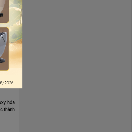
 cần có
oàn máu,
và thắt
tác động
 cấp có
ỉ nuông
n dài sử
oxy hóa
ác thành