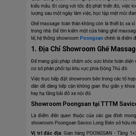
kiểu mẫu. Đi cùng với tốc độ phát triển đó, việc 
lượng sau một ngày làm việc, học tập mệt mỏi đan
Ghế massage toàn thân không còn là thiết bị xa xỉ 
trong nhà. Để tìm kiếm một cửa hàng ghế massage
tế, hệ thống showroom
Poongsan
chính là điểm 
1. Địa Chỉ Showroom Ghế Massag
Để mang giải pháp chăm sóc sức khỏe toàn diện v
cơ sở phân phối tại khu vực phía Đông Thủ đô.
Việc trực tiếp đặt showroom bên trong các tổ hợp 
dân dễ dàng tiếp cận không gian thư giãn y khoa
hay hạ tầng bãi đỗ xe nội đô.
Showroom Poongsan tại TTTM Savico
Là điểm đến quen thuộc của các gia đình mong
showroom Poongsan Savico Long Biên sở hữu nhữn
Vị trí đắc địa:
Gian hàng POONGSAN - Tầng 1+2