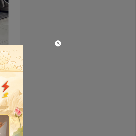
ết dưới
rộn lẫn
àn khác
uét toàn