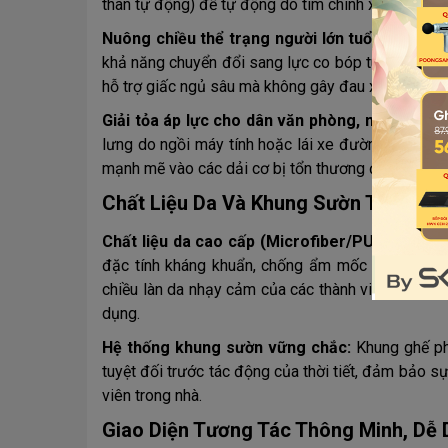
thân tự động) để tự động dò tìm chính xác hệ thống 
Nuông chiều thể trạng người lớn tuổi:
Hệ xương
khả năng chuyển đổi sang lực co bóp túi khí đa tầ
hỗ trợ giấc ngủ sâu mà không gây đau xót hay tổn
Giải tỏa áp lực cho dân văn phòng, người trẻ b
lưng do ngồi máy tính hoặc lái xe đường dài liên
mạnh mẽ vào các dải cơ bị tổn thương để giải phón
Chất Liệu Da Và Khung Sườn Thích Ứn
Chất liệu da cao cấp (Microfiber/PU hạng sa
đặc tính kháng khuẩn, chống ẩm mốc tối đa và 
chiều làn da nhạy cảm của các thành viên mà còn c
dụng.
Hệ thống khung sườn vững chắc:
Khung ghế ph
tuyệt đối trước tác động của thời tiết, đảm bảo sự
viên trong nhà.
Giao Diện Tương Tác Thông Minh, Dễ