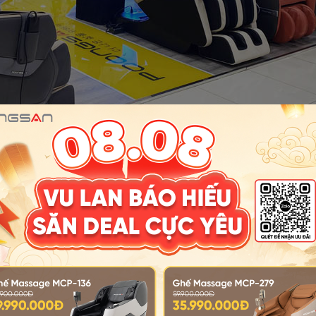
a chỉ cửa hàng ghế massage uy tín nhất tại Hà Nội trong bài vi
ính Hãng
.
ssage Toàn Thân Cho Gia Đình Đa Thế Hệ
ỏa mọi cơn đau nhức cho cả ông bà lớn tuổi, giới văn phòng bận 
hắc kỹ lưỡng các tiêu chí "vàng" mang tính bản lề dưới đây.
o Từng Thể Trạng
hữu một vóc dáng, chiều cao cột sống và ngưỡng chịu lực hoàn to
i sở hữu trí tuệ nhân tạo thông minh với công nghệ Scan Body (q