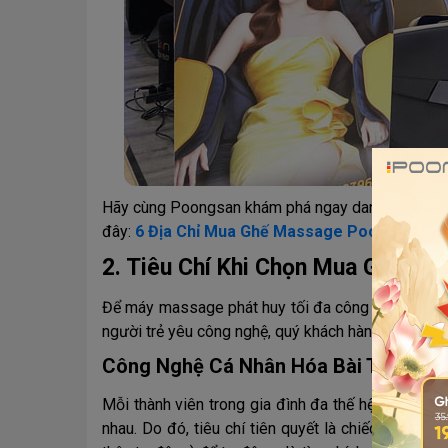
Hãy cùng Poongsan khám phá ngay danh sách các đị
đây:
6 Địa Chỉ Mua Ghế Massage Poongsan Ch
2. Tiêu Chí Khi Chọn Mua Ghế Ma
Để máy massage phát huy tối đa công năng, giải t
người trẻ yêu công nghệ, quý khách hàng cần cân n
Công Nghệ Cá Nhân Hóa Bài Tập The
Mỗi thành viên trong gia đình đa thế hệ đều sở 
nhau. Do đó, tiêu chí tiên quyết là chiếc ghế phả