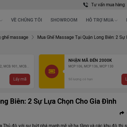
Tư vấn mua hàng:
VỀ CHÚNG TÔI
SHOWROOM
HỖ TRỢ MUA
 ghế massage
Mua Ghế Massage Tại Quận Long Biên: 2 Sự L
NHẬN MÃ ĐẾN 2000K
MCP 106, MCP 136, MCP 130
Lấy mã
Số lượng có hạn
g Biên: 2 Sự Lựa Chọn Cho Gia Đình
Thủ đô với sự bứt phá mạnh mẽ về hạ tầng và các khu đô thị si