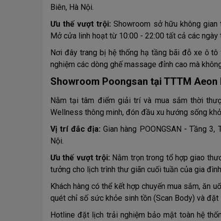
Biên, Hà Nội.
Ưu thế vượt trội:
Showroom sở hữu không gian trư
Mở cửa linh hoạt từ 10:00 - 22:00 tất cả các ngày 
Nơi đây trang bị hệ thống hạ tầng bãi đỗ xe ô tô 
nghiệm các dòng ghế massage đỉnh cao mà không 
Showroom Poongsan tại TTTM Aeon M
Nằm tại tâm điểm giải trí và mua sắm thời thư
Wellness thông minh, đón đầu xu hướng sống khỏe 
Vị trí đắc địa:
Gian hàng POONGSAN - Tầng 3, T
Nội.
Ưu thế vượt trội:
Nằm trọn trong tổ hợp giao thươn
tưởng cho lịch trình thư giãn cuối tuần của gia đìn
Khách hàng có thể kết hợp chuyến mua sắm, ăn uố
quét chỉ số sức khỏe sinh tồn (Scan Body) và đặt 
Hotline đặt lịch trải nghiệm bảo mật toàn hệ thố