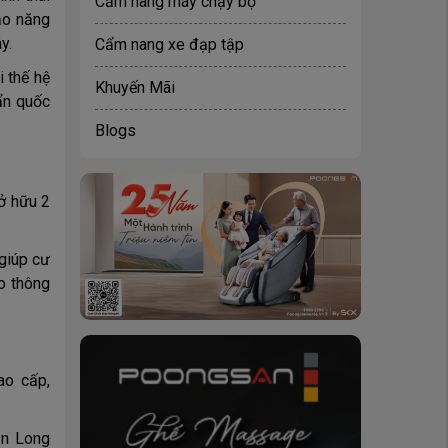
Cẩm nang máy chạy bộ
tạo năng
y.
Cẩm nang xe đạp tập
i thế hệ
Khuyến Mãi
ẩn quốc
Blogs
ở hữu 2
 giúp cư
o thông
ao cấp,
ận Long