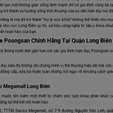
kiến tạo một không gian sống lành mạnh để cả gia đình cùng tái 
g trở thành xu hướng sống thời thượng của cư dân hiện đại nơi đâ
riêng lẻ mà đã trở thành "trợ lý sức khỏe" không thể thiếu cho mọ
 khu vực Long Biên uy tín, sở hữu công nghệ trị liệu y khoa chu
đến hoàn hảo của bạn.
e Poongsan Chính Hãng Tại Quận Long Biên
à thông minh đến gần hơn với các gia đình hiện đại, Poongsan s
đại siêu thị không chỉ chứng minh vị thế thương hiệu lớn mà còn
 đẳng cấp, xóa bỏ hoàn toàn những trở ngại về khoảng cách gia
 Megamall Long Biên
 muốn tìm kiếm một thiết bị chăm sóc sức khỏe phân khúc c
g lợi thế kết nối hoàn hảo:
, TTTM Savico Megamall, số 7-9 đường Nguyễn Văn Linh, qu