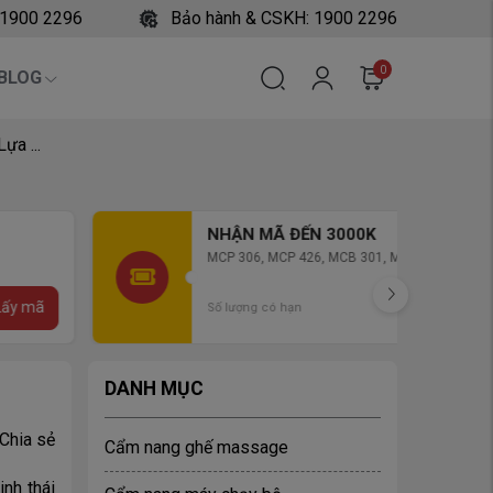
 1900 2296
Bảo hành & CSKH: 1900 2296
0
BLOG
ựa ...
NHẬN MÃ ĐẾN 3000K
MCP 306, MCP 426, MCB 301, MCP 501 , MCP
279
Lấy mã
Số lượng có hạn
DANH MỤC
Chia sẻ
Cẩm nang ghế massage
nh thái