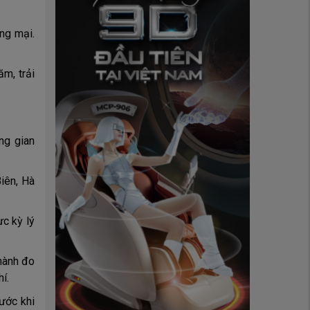
ơng mại.
ăm, trải
ng gian
iên, Hà
ực kỳ lý
hành đo
í.
ước khi