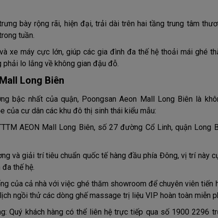
ng bày rộng rãi, hiện đại, trải dài trên hai tầng trung tâm thư
trong tuần.
và xe máy cực lớn, giúp các gia đình đa thế hệ thoải mái ghé th
phải lo lắng về không gian đậu đỗ.
all Long Biên
ợng bậc nhất của quận, Poongsan Aeon Mall Long Biên là khô
của cư dân các khu đô thị sinh thái kiểu mẫu:
TTM AEON Mall Long Biên, số 27 đường Cổ Linh, quận Long B
g và giải trí tiêu chuẩn quốc tế hàng đầu phía Đông, vị trí này c
h đa thế hệ.
ng của cả nhà với việc ghé thăm showroom để chuyên viên tiến 
lịch ngồi thử các dòng ghế massage trị liệu VIP hoàn toàn miễn ph
ng: Quý khách hàng có thể liên hệ trực tiếp qua số 1900 2296 tr