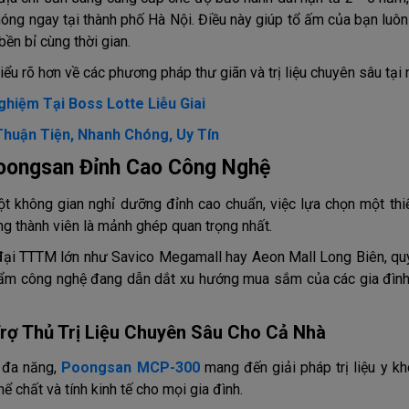
chóng ngay tại thành phố Hà Nội. Điều này giúp tổ ấm của bạn luô
ền bỉ cùng thời gian.
ểu rõ hơn về các phương pháp thư giãn và trị liệu chuyên sâu tại 
hiệm Tại Boss Lotte Liễu Giai
huận Tiện, Nhanh Chóng, Uy Tín
oongsan Đỉnh Cao Công Nghệ
ột không gian nghỉ dưỡng đỉnh cao chuẩn, việc lựa chọn một thiế
ng thành viên là mảnh ghép quan trọng nhất.
ại TTTM lớn như Savico Megamall hay Aeon Mall Long Biên, qu
phẩm công nghệ đang dẫn dắt xu hướng mua sắm của các gia đình
ợ Thủ Trị Liệu Chuyên Sâu Cho Cả Nhà
 đa năng,
Poongsan MCP-300
mang đến giải pháp trị liệu y kh
ể chất và tính kinh tế cho mọi gia đình.