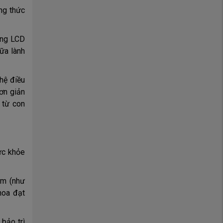
ng thức
ứng LCD
ữa lành
hệ điều
đơn giản
 từ con
ức khỏe
ăm (như
hoa đạt
 bảo trì