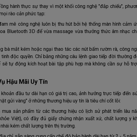
ồng hành thực sự thay vì một khối công nghệ "đắp chiếu", phươ
 mọi rào cản phức tạp:
 đam mê công nghệ luôn bị thu hút bởi hệ thống màn hình cảm 
ối loa Bluetooth 3D để vừa massage vừa thưởng thức âm nhạc ch
ng bà mắt kém hoặc ngại thao tác các nút bấm rườm rà, công ng
u tinh độc quyền. Chỉ bằng những câu lệnh giao tiếp đời thường 
ghế sẽ tự động kích hoạt bài tập phù hợp mà không cần sự hỗ trợ
ụ Hậu Mãi Uy Tín
 khoản đầu tư dài hạn có giá trị cao, ảnh hưởng trực tiếp đến s
ặt gửi vàng" ở những thương hiệu uy tín là tiêu chí cốt lõi:
n mua sản phẩm từ các thương hiệu có lịch sử phát triển lâu n
ỏe Việt), có đầy đủ giấy chứng nhận xuất xứ, chất lượng y k
 nhái kém chất lượng trên thị trường.
địa chỉ sẵn sàng cung cấp chế độ bảo hành dài hạn từ 2 - 5 năm,