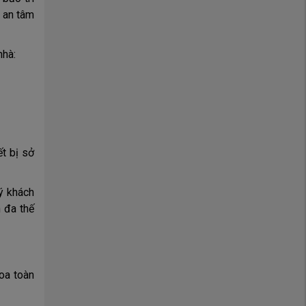
n an tâm
nhà:
t bị sở
ý khách
 đa thế
oa toàn