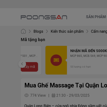
SẢN PHẨM
Blogs
Kiến thức sản phẩm
Cẩm nang
Mã tặng bạn
NHẬN MÃ ĐẾN 5000K
01 , MCP
MCP 865, MCB 569, MCP 902, MCB 901, MCB
903, MCB 904
Lấy mã
Lấy mã
Số lượng có hạn
Mua Ghế Massage Tại Quận Lon
774 View
21:30 - 29/03/2025
|
Quận Long Biên – cửa ngõ phía Đông sầm uất của 