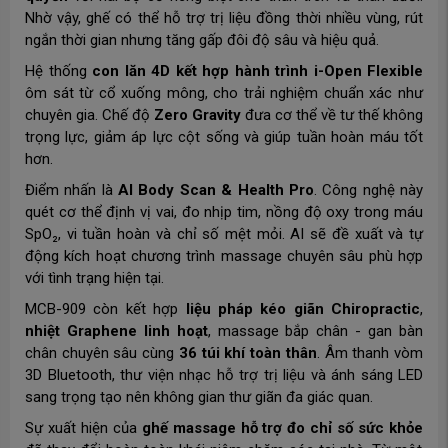
Nhờ vậy, ghế có thể hỗ trợ trị liệu đồng thời nhiều vùng, rút
ngắn thời gian nhưng tăng gấp đôi độ sâu và hiệu quả.
Hệ thống
con lăn 4D kết hợp hành trình i-Open Flexible
ôm sát từ cổ xuống mông, cho trải nghiệm chuẩn xác như
chuyên gia. Chế độ
Zero Gravity
đưa cơ thể về tư thế không
trọng lực, giảm áp lực cột sống và giúp tuần hoàn máu tốt
hơn.
Điểm nhấn là
AI Body Scan & Health Pro
. Công nghệ này
quét cơ thể định vị vai, đo nhịp tim, nồng độ oxy trong máu
SpO₂, vi tuần hoàn và chỉ số mệt mỏi. AI sẽ đề xuất và tự
động kích hoạt chương trình massage chuyên sâu phù hợp
với tình trạng hiện tại.
MCB-909 còn kết hợp
liệu pháp kéo giãn Chiropractic
,
nhiệt Graphene linh hoạt
, massage bắp chân - gan bàn
chân chuyên sâu cùng
36 túi khí toàn thân
. Âm thanh vòm
3D Bluetooth, thư viện nhạc hỗ trợ trị liệu và ánh sáng LED
sang trọng tạo nên không gian thư giãn đa giác quan.
Sự xuất hiện của
ghế massage hỗ trợ đo chỉ số sức khỏe