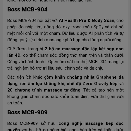
lưng, mỏi cổ vai hoặc làm việc nhiều giờ liền.
Boss MCB-904
Boss MCB-904 nổi bật với
AI Health Pro & Body Scan
, cho
phép đo nhịp tim, nồng độ oxy trong máu SpO₂ và chỉ số
mệt mỏi chỉ với một chạm. Dữ liệu được AI phân tích và tự
động gợi ý liệu trình massage phù hợp cho từng người dùng.
Ghế được trang bị
2 bộ cơ massage độc lập kết hợp con
lăn 4D
, có thể chăm sóc đồng thời thân trên và thân dưới.
Cùng với hành trình I-Open ôm sát cơ thể, MCB-904 mang lại
trải nghiệm hỗ trợ trị liệu sâu, chính xác và dễ chịu.
Các tiện ích khác gồm
khăn choàng nhiệt Graphene đa
dụng
,
ion âm lọc không khí
,
chế độ Zero Gravity kép
và
20 chương trình massage tự động
. Tất cả tạo nên một
không gian chăm sóc sức khỏe toàn diện, vừa thư giãn vừa
an toàn.
Boss MCB-909
Boss MCB-909 sở hữu
công nghệ massage kép độc
quyền
với hai bộ cơ riêng biệt cho thân trên và thân dưới.