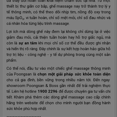
đã thay đổi hoàn toàn khái niệm chăm sóc tại nhà. Từ một
thiết bị thư giãn cơ bắp, ghế massage nay trở thành trợ lý y
tế thông minh, có thể theo dõi nhịp tim, nồng độ oxy trong
máu SpO₂, vi tuần hoàn, chỉ số mệt mỏi, chỉ số đau nhức và
cá nhân hóa từng liệu trình massage.
Lợi ích mà dòng ghế này đem lại không chỉ dừng lại ở việc
giảm đau mỏi, cải thiện tuần hoàn hay hỗ trợ giấc ngủ, mà
còn là
sự an tâm
khi mọi chỉ số cơ thể đều được ghi nhận
và hiển thị rõ ràng. Đây chính là sự kết hợp hoàn hảo giữa hỗ
trợ trị liệu - công nghệ - y tế dự phòng trong cùng một sản
phẩm.
Có thể nói, đầu tư vào một chiếc ghế massage thông minh
của Poongsan là
chọn một giải pháp sức khỏe toàn diện
cho cả gia đình, bền vững trong nhiều năm tới. Đến ngay
showroom Poongsan & Boss gần nhất để trải nghiệm thực
tế. Liên hệ hotline
1900 2296
để được chuyên gia tư vấn chi
tiết. Khám phá thêm các dòng ghế massage cao cấp chính
hãng trên website để chọn cho mình người bạn đồng hành
sức khỏe phù hợp nhất.
----------------------