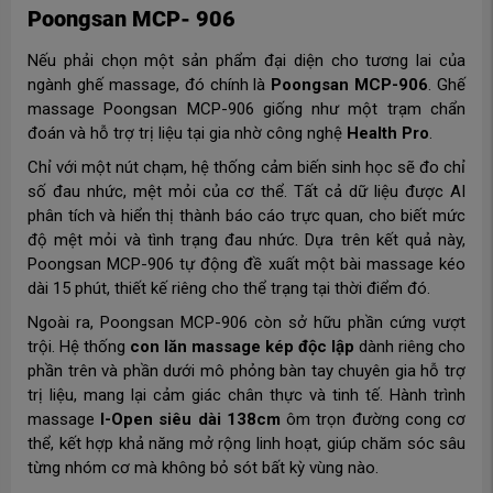
Poongsan MCP- 906
Nếu phải chọn một sản phẩm đại diện cho tương lai của
ngành ghế massage, đó chính là
Poongsan MCP-906
. Ghế
massage Poongsan MCP-906 giống như một trạm chẩn
đoán và hỗ trợ trị liệu tại gia nhờ công nghệ
Health Pro
.
Chỉ với một nút chạm, hệ thống cảm biến sinh học sẽ đo chỉ
số đau nhức, mệt mỏi của cơ thể. Tất cả dữ liệu được AI
phân tích và hiển thị thành báo cáo trực quan, cho biết mức
độ mệt mỏi và tình trạng đau nhức. Dựa trên kết quả này,
Poongsan MCP-906 tự động đề xuất một bài massage kéo
dài 15 phút, thiết kế riêng cho thể trạng tại thời điểm đó.
Ngoài ra, Poongsan MCP-906 còn sở hữu phần cứng vượt
trội. Hệ thống
con lăn massage kép độc lập
dành riêng cho
phần trên và phần dưới mô phỏng bàn tay chuyên gia hỗ trợ
trị liệu, mang lại cảm giác chân thực và tinh tế. Hành trình
massage
I-Open siêu dài 138cm
ôm trọn đường cong cơ
thể, kết hợp khả năng mở rộng linh hoạt, giúp chăm sóc sâu
từng nhóm cơ mà không bỏ sót bất kỳ vùng nào.