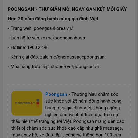
POONGSAN - THƯ GIÃN MỖI NGÀY GẮN KẾT MỖI GIẤY
Hơn 20 năm đồng hành cùng gia đình Việt
- Trang web: poongsankorea.vn/
- Liên hệ tư vấn: m.me/poongsanboss
- Hotline: 1900.22.96
- Kênh giải đáp: zalo.me/ghemassagepoongsan
- Mua hàng trực tiếp: shopee.vn/poongsan.vn
Poongsan
-
Thương hiệu chăm sóc
sức khỏe với 25 năm đồng hành cùng
hàng triệu gia đình Việt, không ngừng
nghiên cứu và phát triển dựa trên sự
thấu hiểu thể trạng người Việt. Poongsan mang đến các
thiết bị chăm sóc sức khỏe cao cấp như ghế massage,
máy chạy bộ, xe đạp tập…, cùng hệ thống hơn 100 cửa