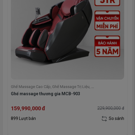
Ghế Massage Cao Cấp
,
Ghế Massage Trị Liệu
,
Ghế massage thương gia MCB-903
Ghế Massage Poongsan Hàn Quốc
,
Ghế massage Toàn Thân
,
Ghế Massage
159,990,000
đ
229,900,000
đ
đ
899 Lượt bán
So sánh
h