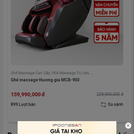
Ghế Massage Cao Cấp
,
Ghế Massage Trị Liệu
,
Ghế massage thương gia MCB-903
Ghế Massage Poongsan Hàn Quốc
,
Ghế massage Toàn Thân
,
Ghế Massage
159,990,000
đ
229,900,000
đ
đ
899 Lượt bán
So sánh
h