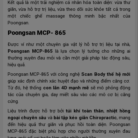
Kết quả là một trải nghiệm cá nhân hóa toàn diện: vừa thư
giãn, vừa hỗ trợ trị liệu, vừa theo dõi sức khỏe tất cả trong
một chiếc ghế massage thông minh bậc nhất của
Poongsan.
Poongsan MCP- 865
Được ví như một chuyên gia vật lý hỗ trợ trị liệu tại nhà,
Poongsan MCP-865
là lựa chọn lý tưởng cho những ai
thường xuyên đau mỏi và cần một giải pháp tác động sâu,
hiệu quả.
Poongsan MCP-865 với công nghệ
Scan Body thế hệ mới
giúp xác định chính xác huyệt đạo và những điểm căng cơ.
Từ đó, hệ thống
con lăn 4D mạnh mẽ
sẽ mô phỏng động
tác của chuyên gia, day miết sâu vào các mô cơ bị căng
cứng.
Liệu trình được hỗ trợ bởi
túi khí toàn thân
,
nhiệt hồng
ngoại chuyên sâu
và
bài tập kéo giãn Chiropractic
, mang
đến hiệu quả thư giãn và phục hồi toàn diện. Poongsan
MCP-865 đặc biệt phù hợp cho người thường xuyên đau