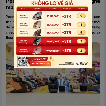
Poongsan dẫn đầu xu hướng ghế
massage hỗ trợ trị liệu thông minh
Poongsan - Thương hiệu ghế massage hỗ trợ trị liệu luôn
tiên phong trong việc nghiên cứu, ứng dụng công nghệ mới
để nâng tầm trải nghiệm chăm sóc sức khỏe tại nhà. Những
chiếc ghế massage trở thành chuyên gia hỗ trợ trị liệu và
theo dõi sức khỏe toàn diện cho cả gia đình.