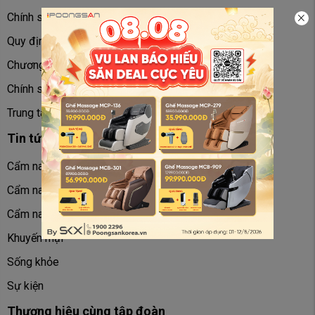
Chính sách và bảo mật
Xe đạp tập
Quy định thanh toán
Máy massage
Chương trình thu cũ đổi mới
Gối massage
Chính sách bảo hành
Đệm massage
Trung tâm bảo hành
Tin tức
Cẩm nang ghế massage
Cẩm nang máy chạy bộ
Cẩm nang xe đạp tập
Khuyến mại
Sống khỏe
Sự kiện
Thương hiệu cùng tập đoàn