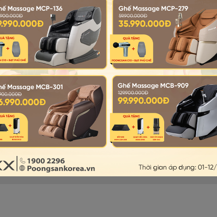
Danh mục sản phẩm
g ghế massage
Ghế Massage
 máy chạy bộ
Máy chạy bộ
 xe đạp tập
Xe đạp tập
ại
Máy massage
ỏe
Gối massage
Đệm massage
© Poongsankorea - All Rights Reserved