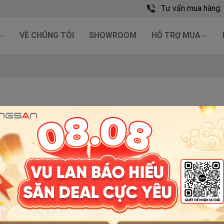
Tư vấn mua hàng:
VỀ CHÚNG TÔI
SHOWROOM
HỖ TRỢ MUA
Bài viết
n toàn quốc