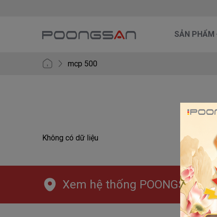
SẢN PHẨM
mcp 500
Không có dữ liệu
Xem hệ thống POONGSAN trê