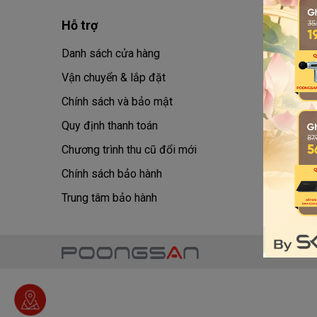
Hỗ trợ
Tin tức
Danh sách cửa hàng
Cẩm nan
Vận chuyển & lắp đặt
Cẩm nang
Chính sách và bảo mật
Cẩm nang
Quy định thanh toán
Khuyến m
Chương trình thu cũ đổi mới
Sống kh
Chính sách bảo hành
Sự kiện
Trung tâm bảo hành